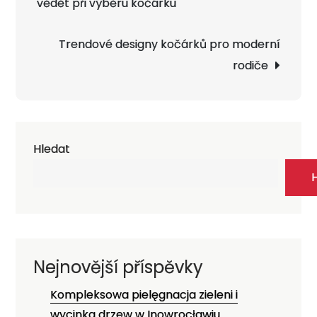
vědět při výběru kočárku
příspěvek
Trendové designy kočárků pro moderní
rodiče
Hledat
Nejnovější příspěvky
Kompleksowa pielęgnacja zieleni i
wycinka drzew w Inowrocławiu