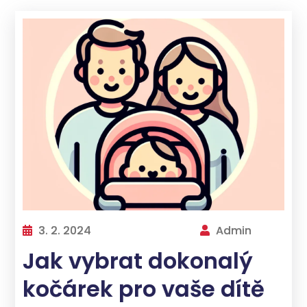
aby
poskytovaly
větší
komfort a
bezpečnost
během
přepravy
dětí. Díky
široké škále
možností je
možné
vybrat
3. 2. 2024
Admin
takový
kočárek,
Jak vybrat dokonalý
který
kočárek pro vaše dítě
odpovídá