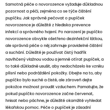
Samotná péče o novorozence vyžaduje důkladnou
pozornost a péči, zejména co se týče čištění
pupíčku. Jak správně pečovat o pupíček
novorozence je důležité z hlediska prevence
infekcí a správného hojení. Po narození je pupíčko
novorozence obvykle ošetřeno dezinfekční látkou,
ale správná péče o něj zahrnuje pravidelné čištění
a suchání. Důležité je používat čistý hadřík
navlhčený vlažnou vodou a jemně otírat pupíček, a
to také důkladně usušit, aby nedocházelo ke vzniku
plísní nebo podráždění pokožky. Dbejte na to, aby
pupíčko bylo suché a čisté, ale zároveň dejte
pokožce možnost proudit vzduchem. Pamatujte, že
pokud pupíčko novorozence začne červenat,
hnisat nebo páchne, je důležité okamžitě vyhledat
lékařskou pomoc. Péče o pupíček je zásadní